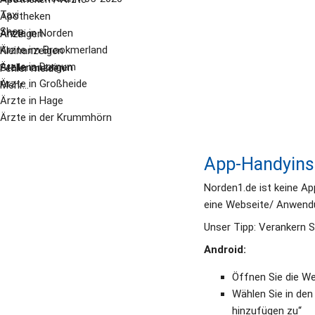
Taxi
Apotheken
Shop
Ärzte in Norden
Anzeigen
Ärzte im Brookmerland
Kleinanzeigen
Ärzte in Dornum
Stellenanzeigen
Fehler melden
Ärzte in Großheide
Mehr...
Ärzte in Hage
Ärzte in der Krummhörn
App-Handyinst
Norden1.de ist keine Ap
eine Webseite/ Anwendu
Unser Tipp: Verankern S
Android:
Öffnen Sie die W
Wählen Sie in den
hinzufügen zu“